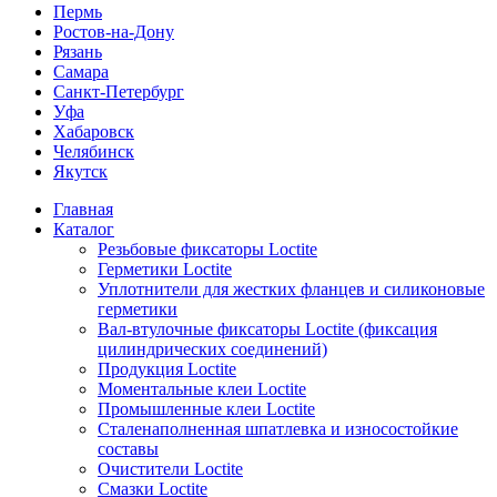
Пермь
Ростов-на-Дону
Рязань
Самара
Санкт-Петербург
Уфа
Хабаровск
Челябинск
Якутск
Главная
Каталог
Резьбовые фиксаторы Loctite
Герметики Loctite
Уплотнители для жестких фланцев и силиконовые
герметики
Вал-втулочные фиксаторы Loctite (фиксация
цилиндрических соединений)
Продукция Loctite
Моментальные клеи Loctite
Промышленные клеи Loctite
Сталенаполненная шпатлевка и износостойкие
составы
Очистители Loctite
Смазки Loctite