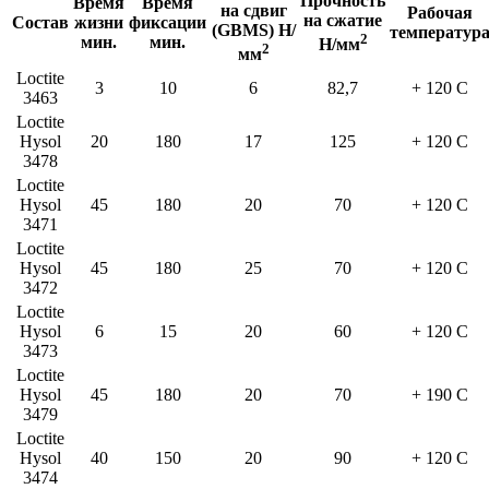
Прочность
Время
Время
на сдвиг
Рабочая
на сжатие
Состав
жизни
фиксации
(GBMS) Н/
температур
2
мин.
мин.
Н/мм
2
мм
Loctite
3
10
6
82,7
+ 120 С
3463
Loctite
Hysol
20
180
17
125
+ 120 С
3478
Loctite
Hysol
45
180
20
70
+ 120 С
3471
Loctite
Hysol
45
180
25
70
+ 120 С
3472
Loctite
Hysol
6
15
20
60
+ 120 С
3473
Loctite
Hysol
45
180
20
70
+ 190 С
3479
Loctite
Hysol
40
150
20
90
+ 120 С
3474