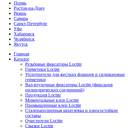
Пермь
Ростов-на-Дону
Рязань
Самара
Санкт-Петербург
Уфа
Хабаровск
Челябинск
Якутск
Главная
Каталог
Резьбовые фиксаторы Loctite
Герметики Loctite
Уплотнители для жестких фланцев и силиконовые
герметики
Вал-втулочные фиксаторы Loctite (фиксация
цилиндрических соединений)
Продукция Loctite
Моментальные клеи Loctite
Промышленные клеи Loctite
Сталенаполненная шпатлевка и износостойкие
составы
Очистители Loctite
Смазки Loctite