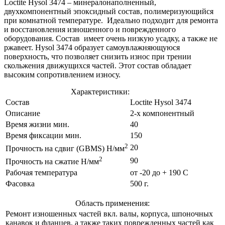
Loctite Hysol 3474 – минералонаполненный,
двухкомпонентный эпоксидный состав, полимеризующийся
при комнатной температуре. Идеально подходит для ремонта
и восстановления изношенного и поврежденного
оборудования. Состав имеет очень низкую усадку, а также не
ржавеет. Hysol 3474 образует самоувлажняющуюся
поверхность, что позволяет снизить износ при трении
скольжения движущихся частей. Этот состав обладает
высоким сопротивлением износу.
Характеристики:
Состав
Loctite Hysol 3474
Описание
2-х компонентный
Время жизни мин.
40
Время фиксации мин.
150
2
20
Прочность на сдвиг (GBMS) Н/мм
2
90
Прочность на сжатие Н/мм
Рабочая температура
от -20 до + 190 С
Фасовка
500 г.
Область применения:
Ремонт изношенных частей вкл. валы, корпуса, шпоночных
канавок и фланцев, а также таких поврежденных частей как