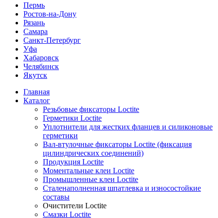
Пермь
Ростов-на-Дону
Рязань
Самара
Санкт-Петербург
Уфа
Хабаровск
Челябинск
Якутск
Главная
Каталог
Резьбовые фиксаторы Loctite
Герметики Loctite
Уплотнители для жестких фланцев и силиконовые
герметики
Вал-втулочные фиксаторы Loctite (фиксация
цилиндрических соединений)
Продукция Loctite
Моментальные клеи Loctite
Промышленные клеи Loctite
Сталенаполненная шпатлевка и износостойкие
составы
Очистители Loctite
Смазки Loctite