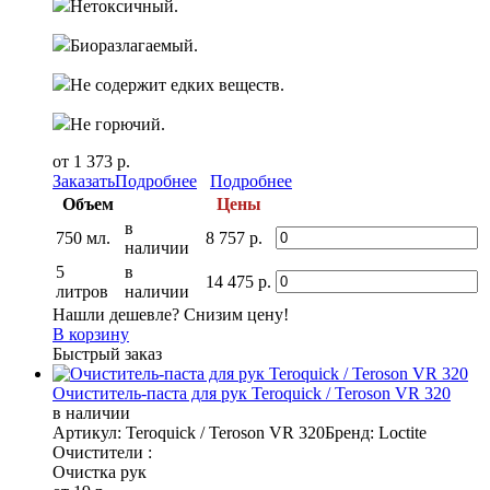
Нетоксичный.
Биоразлагаемый.
Не содержит едких веществ.
Не горючий.
от 1 373 р.
Заказать
Подробнее
Подробнее
Объем
Цены
в
750 мл.
8 757 р.
наличии
5
в
14 475 р.
литров
наличии
Нашли дешевле? Снизим цену!
В корзину
Быстрый заказ
Очиститель-паста для рук Teroquick / Teroson VR 320
в наличии
Артикул: Teroquick / Teroson VR 320
Бренд: Loctite
Очистители :
Очистка рук