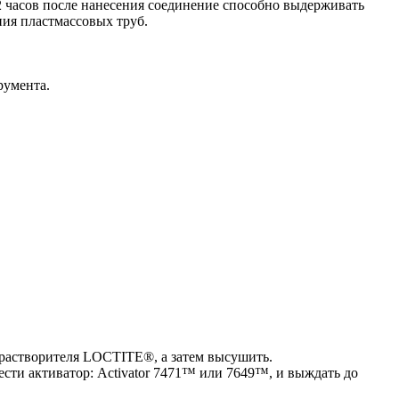
2 часов после нанесения сое­ди­нение способно выдерживать
ния пластмас­совых труб.
румента.
растворителя LOCTITE®, а затем вы­су­шить.
ести активатор: Activator 7471™ или 7649™, и выждать до