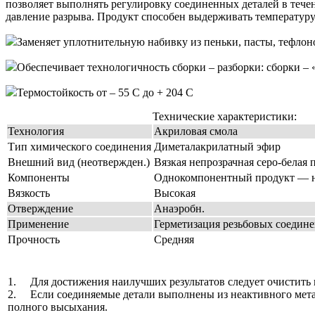
позволяет выполнять регулировку сое­ди­нен­ных деталей в теч
давление разрыва. Продукт спо­собен выдерживать температуру д
Заменяет уплотнительную набивку из пеньки, пасты, тефлон
Обеспечивает технологичность сборки – разборки: сборки – 
Термостойкость от – 55 С до + 204 С
Технические характеристики:
Технология
Акриловая смола
Тип химического соединения
Диметалакрилатный эфир
Внешний вид (неотвержден.)
Вязкая непрозрачная серо-белая 
Компоненты
Однокомпонентный продукт — н
Вязкость
Высокая
Отверждение
Анаэробн.
Применение
Герметизация резьбовых соедин
Прочность
Средняя
1. Для достижения наилучших результатов следует очис­тить в
2. Если соединяемые детали выполнены из неактивного металл
полного высыхания.