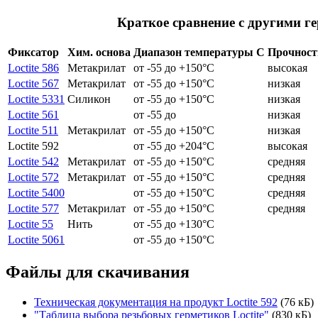
Краткое сравнение с другими г
Фиксатор
Хим. основа
Диапазон температуры С
Прочност
Loctite 586
Метакрилат
от -55 до +150°C
высокая
Loctite 567
Метакрилат
от -55 до +150°C
низкая
Loctite 5331
Силикон
от -55 до +150°C
низкая
Loctite 561
от -55 до
низкая
Loctite 511
Метакрилат
от -55 до +150°C
низкая
Loctite 592
от -55 до +204°C
высокая
Loctite 542
Метакрилат
от -55 до +150°C
средняя
Loctite 572
Метакрилат
от -55 до +150°C
средняя
Loctite 5400
от -55 до +150°C
средняя
Loctite 577
Метакрилат
от -55 до +150°C
средняя
Loctite 55
Нить
от -55 до +130°C
Loctite 5061
от -55 до +150°C
Файлы для скачивания
Техническая документация на продукт Loctite 592
(76 кБ)
"Таблица выбора резьбовых герметиков Loctite"
(830 кБ)