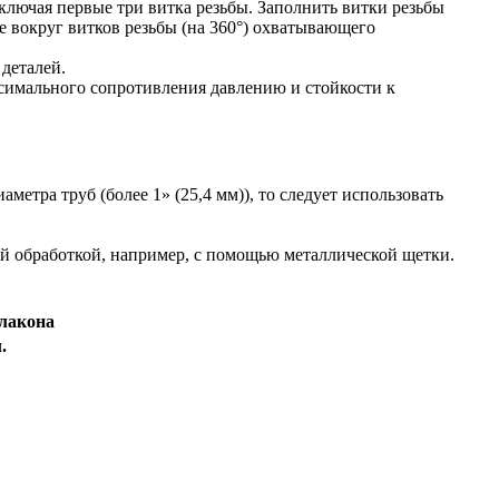
ключая первые три витка резьбы. Запол­нить витки резьбы
е вокруг витков резьбы (на 360°) охватывающего
деталей.
симального сопротивления давлению и стойкости к
ра труб (более 1» (25,4 мм)), то сле­дует использовать
обработкой, например, с помощью ме­тал­ли­ческой щетки.
флакона
.