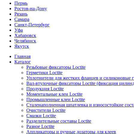
Пермь
Ростов-на-Дону
Рязань
Самара
Санкт-Петербург
Уфа
Хабаровск
Челябинск
Якутск
Главная
Каталог
Резьбовые фиксаторы Loctite
Герметики Loctite
Уплотнители для жестких фланцев и силиконовые 
Вал-втулочные фиксаторы Loctite (фиксация цилин
Продукция Loctite
Моментальные клеи Loctite
Промышленные клеи Loctite
Сталенаполненная шпатлевка и износостойкие сос
Очистители Loctite
Смазки Loctite
Разделительные составы Loctite
Разное Loctite
Аппликаторы и ручные дозаторы для клеев