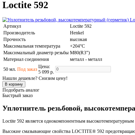
Loctite 592
Артикул
Loctite 592
Производитель
Henkel
Прочность
высокая
Максимальная температура
+204°C
Максимальный диаметр резьбы
M80(R3”)
Материал соединения
металл - металл
Цена:
50 мл.
Под заказ
5 099 р.
Нашли дешевле? Снизим цену!
Подобрать аналог
Быстрый заказ
Уплотнитель резьбовой, высокотемперат
Loctite 592 является однокомпонентным высокотемпературным
Высокие смазывающие свойства LOCTITE® 592 пред­от­вра­щают 