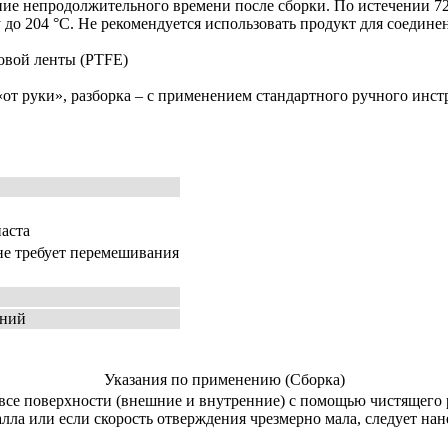
ение непродолжительного времени пос­ле сборки. По истечении 7
о 204 °C. Не реко­мен­ду­ется использовать продукт для соедине
овой ленты (PTFE)
«от руки», разборка – с применением стандартного ручного инст
паста
е требует перемешивания
ений
Указания по применению (Сборка)
се поверхности (внешние и внутренние) с по­мо­щью чистящего 
а или если скорость отверждения чрезмерно ма­ла, следует нан