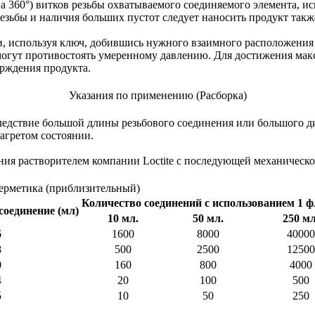
 360°) витков резьбы охватываемого соединяемого элемента, ис
резьбы и наличия больших пустот следует наносить продукт такж
и, используя ключ, добившись нужного взаимного расположения 
огут противостоять умеренному давлению. Для достижения мак
ерждения продукта.
Указания по применению (Расборка)
ствие большой длины резьбового соединения или большого диамет
агретом состоянии.
я растворителем компании Loctite с последующей ме­ханической 
герметика (приблизительный)
Количество соединений с использованием 1 
соединение (мл)
10 мл.
50 мл.
250 мл
6
1600
8000
40000
8
500
2500
12500
0
160
800
4000
4
20
100
500
5
10
50
250