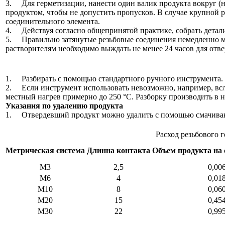
3. Для герметизации, нанести один валик продукта вокруг (на
продуктом, чтобы не допустить про­пусков. В случае крупной 
соединительного эле­мен­та.
4. Действуя согласно общепринятой практике, собрать де­тал
5. Правильно затянутые резьбовые соединения немед­ленно м
растворителям необходимо выждать не менее 24 часов для отв
1. Разбирать с помощью стандартного ручного инстру­мен­та.
2. Если инструмент использовать невозможно, например, вслед
местный нагрев примерно до 250 °C. Разборку производить в н
Указания по удалению продукта
1. Отвердевший продукт можно удалить с помощью сма­чи­вани
Расход резьбового 
Метрическая система
Длинна контакта
Объем продукта на 
М3
2,5
0,00
М6
4
0,01
М10
8
0,06
М20
15
0,45
М30
22
0,99