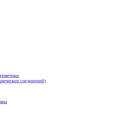
герметики
дрических соединений)
тавы