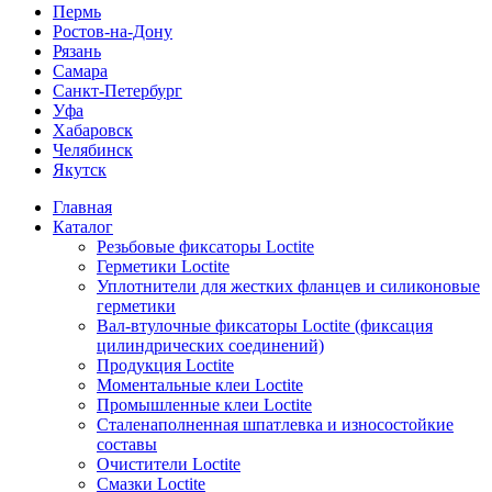
Пермь
Ростов-на-Дону
Рязань
Самара
Санкт-Петербург
Уфа
Хабаровск
Челябинск
Якутск
Главная
Каталог
Резьбовые фиксаторы Loctite
Герметики Loctite
Уплотнители для жестких фланцев и силиконовые
герметики
Вал-втулочные фиксаторы Loctite (фиксация
цилиндрических соединений)
Продукция Loctite
Моментальные клеи Loctite
Промышленные клеи Loctite
Сталенаполненная шпатлевка и износостойкие
составы
Очистители Loctite
Смазки Loctite