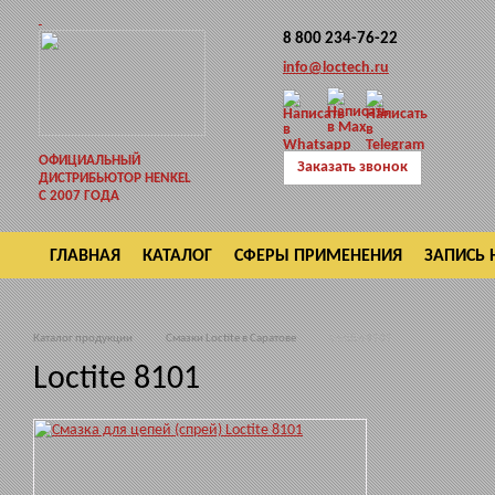
8 800 234-76-22
info@loctech.ru
ОФИЦИАЛЬНЫЙ
Заказать звонок
ДИСТРИБЬЮТОР HENKEL
С 2007 ГОДА
ГЛАВНАЯ
КАТАЛОГ
СФЕРЫ ПРИМЕНЕНИЯ
ЗАПИСЬ 
ВОЗВРАТ
Каталог продукции
Смазки Loctite в Саратове
Loctite 8101
Loctite 8101