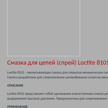
Смазка для цепей (спрей) Loctite 810
Loctite 8101 – пропитывающая смазка для открытых механических си
Смазка разработана для сопротивления центробежным силам на мех
ОПИСАНИЕ
Loctite 8101 представляет собой адгезивную консистентную смазку д
выдерживает высокое давление. Предназначена для сопротивления
ПРИМЕНЕНИЕ