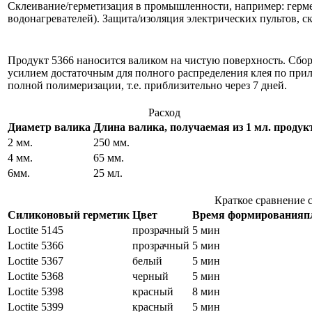
Склеивание/герметизация в промышленности, например: гермет
водонагревателей). Защита/изоляция электрических пультов, 
Продукт 5366 наносится валиком на чистую поверхность. Сбор
усилием достаточным для полного распределения клея по при
полной полимеризации, т.е. приблизительно через 7 дней.
Расход
Диаметр валика
Длина валика, получаемая из 1 мл. продук
2 мм.
250 мм.
4 мм.
65 мм.
6мм.
25 мл.
Краткое сравнение с
Силиконовый герметик
Цвет
Время формирования
п
Loctite 5145
прозрачный
5 мин
Loctite 5366
прозрачный
5 мин
Loctite 5367
белый
5 мин
Loctite 5368
черный
5 мин
Loctite 5398
красный
8 мин
Loctite 5399
красный
5 мин