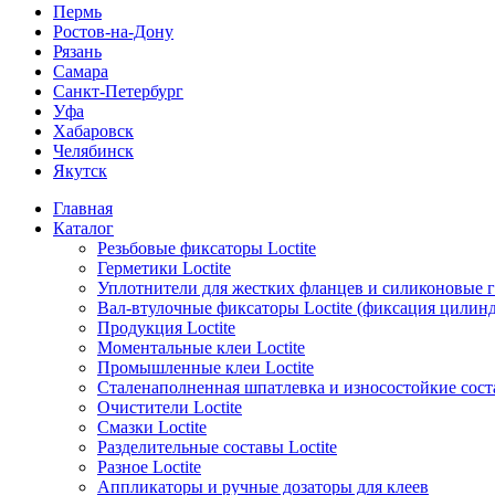
Пермь
Ростов-на-Дону
Рязань
Самара
Санкт-Петербург
Уфа
Хабаровск
Челябинск
Якутск
Главная
Каталог
Резьбовые фиксаторы Loctite
Герметики Loctite
Уплотнители для жестких фланцев и силиконовые 
Вал-втулочные фиксаторы Loctite (фиксация цилин
Продукция Loctite
Моментальные клеи Loctite
Промышленные клеи Loctite
Сталенаполненная шпатлевка и износостойкие сос
Очистители Loctite
Смазки Loctite
Разделительные составы Loctite
Разное Loctite
Аппликаторы и ручные дозаторы для клеев