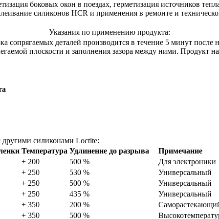
изация боковых окон в поездах, герметизация источников тепла
склеивание силиконов HCR и применения в ремонте и техническ
Указания по применению продукта:
ка сопрягаемых деталей производится в течение 5 минут после
легаемой плоскости и заполнения зазора между ними. Продукт н
та
 другими силиконами Loctite:
ленки
Температура
Удлинение до разрыва
Примечание
+ 200
500 %
Для электроники
+ 250
530 %
Универсальный
+ 250
500 %
Универсальный
+ 250
435 %
Универсальный
+ 350
200 %
Саморастекающи
+ 350
500 %
Высокотемперат