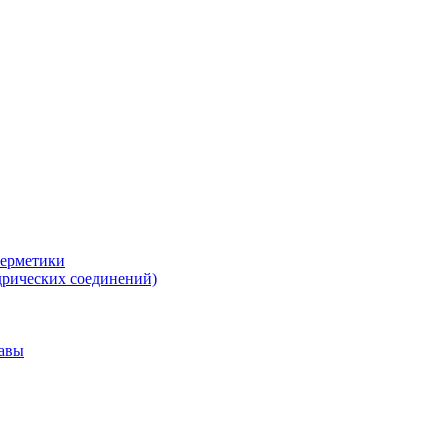
герметики
дрических соединений)
тавы