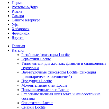
Пермь
Ростов-на-Дону
Рязань
Самара
Санкт-Петербург
Уфа
Хабаровск
Челябинск
Якутск
Главная
Каталог
Резьбовые фиксаторы Loctite
Герметики Loctite
Уплотнители для жестких фланцев и силиконовые
герметики
Вал-втулочные фиксаторы Loctite (фиксация
цилиндрических соединений)
Продукция Loctite
Моментальные клеи Loctite
Промышленные клеи Loctite
Сталенаполненная шпатлевка и износостойкие
составы
Очистители Loctite
Смазки Loctite