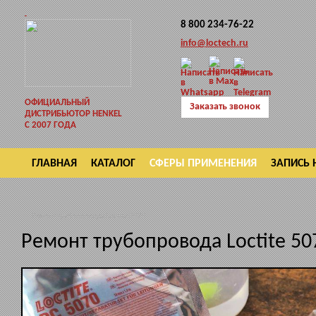
8 800 234-76-22
info@loctech.ru
ОФИЦИАЛЬНЫЙ
Заказать звонок
ДИСТРИБЬЮТОР HENKEL
С 2007 ГОДА
ГЛАВНАЯ
КАТАЛОГ
СФЕРЫ ПРИМЕНЕНИЯ
ЗАПИСЬ 
ВОЗВРАТ
Ремонт трубопровода Loctite 5070
Ремонт трубопровода Loctite 50