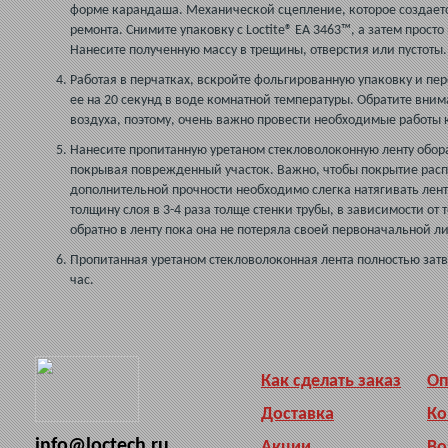
форме карандаша. Механической сцепление, которое создаетс
ремонта. Снимите упаковку с Loctite® EA 3463™, а затем про
Нанесите полученную массу в трещины, отверстия или пустоты.
Работая в перчатках, вскройте фольгированную упаковку и п
ее на 20 секунд в воде комнатной температуры. Обратите внима
воздуха, поэтому, очень важно провести необходимые работы 
Нанесите пропитанную уретаном стекловолоконную ленту обора
покрывая поврежденный участок. Важно, чтобы покрытие распр
дополнительной прочности необходимо слегка натягивать лент
толщину слоя в 3-4 раза толще стенки трубы, в зависимости от
обратно в ленту пока она не потеряла своей первоначальной л
Пропитанная уретаном стекловолоконная лента полностью зат
час.
Как сделать заказ
Оп
Доставка
Ко
info@loctech.ru
Акции
Во